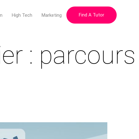
Find A Tutor
on
High Tech
Marketing
er : parcours