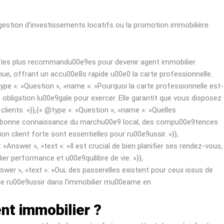
a gestion d’investissements locatifs ou la promotion immobilière.
nt les plus recommandu00e9es pour devenir agent immobilier
nue, offrant un accu00e8s rapide u00e0 la carte professionnelle.
pe »: »Question », »name »: »Pourquoi la carte professionnelle est-
 obligation lu00e9gale pour exercer. Elle garantit que vous disposez
ents. »}},{« @type »: »Question », »name »: »Quelles
ne bonne connaissance du marchu00e9 local, des compu00e9tences
 client forte sont essentielles pour ru00e9ussir. »}},
nswer », »text »: »Il est crucial de bien planifier ses rendez-vous,
er performance et u00e9quilibre de vie. »}},
wer », »text »: »Oui, des passerelles existent pour ceux issus de
 de ru00e9ussir dans l’immobilier mu00eame en
nt immobilier ?