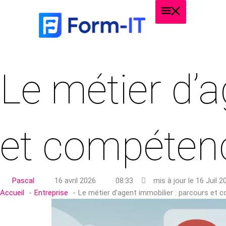
Aller
Menu
au
Principal
contenu
Le métier d’a
et compéten
Pascal
16 avril 2026
08:33
mis à jour le 16 Juil 
Accueil
Entreprise
Le métier d’agent immobilier : parcours et