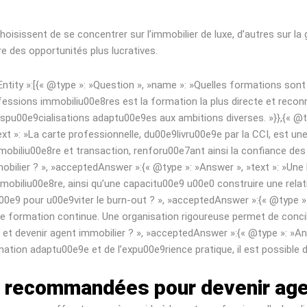
choisissent de se concentrer sur l’immobilier de luxe, d’autres sur l
re des opportunités plus lucratives.
Entity »:[{« @type »: »Question », »name »: »Quelles formations so
fessions immobiliu00e8res est la formation la plus directe et recon
pu00e9cialisations adaptu00e9es aux ambitions diverses. »}},{« @ty
xt »: »La carte professionnelle, du00e9livru00e9e par la CCI, est une
iu00e8re et transaction, renforu00e7ant ainsi la confiance des cli
ilier ? », »acceptedAnswer »:{« @type »: »Answer », »text »: »U
iliu00e8re, ainsi qu’une capacitu00e9 u00e0 construire une relation
e9 pour u00e9viter le burn-out ? », »acceptedAnswer »:{« @type »: »A
de formation continue. Une organisation rigoureuse permet de concili
et devenir agent immobilier ? », »acceptedAnswer »:{« @type »: »Ans
ation adaptu00e9e et de l’expu00e9rience pratique, il est possible
s recommandées pour devenir age