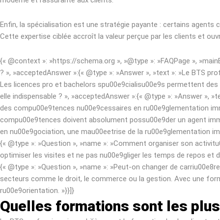
Enfin, la spécialisation est une stratégie payante : certains agents 
Cette expertise ciblée accroît la valeur perçue par les clients et ouv
{« @context »: »https://schema.org », »@type »: »FAQPage », »main
? », »acceptedAnswer »:{« @type »: »Answer », »text »: »Le BTS pro
Les licences pro et bachelors spu00e9cialisu00e9s permettent des s
elle indispensable ? », »acceptedAnswer »:{« @type »: »Answer », »te
des compu00e9tences nu00e9cessaires en ru00e9glementation immobil
compu00e9tences doivent absolument possu00e9der un agent immob
en nu00e9gociation, une mau00eetrise de la ru00e9glementation immob
{« @type »: »Question », »name »: »Comment organiser son activitu00
optimiser les visites et ne pas nu00e9gliger les temps de repos et 
{« @type »: »Question », »name »: »Peut-on changer de carriu00e8re 
secteurs comme le droit, le commerce ou la gestion. Avec une form
ru00e9orientation. »}}]}
Quelles formations sont les plu