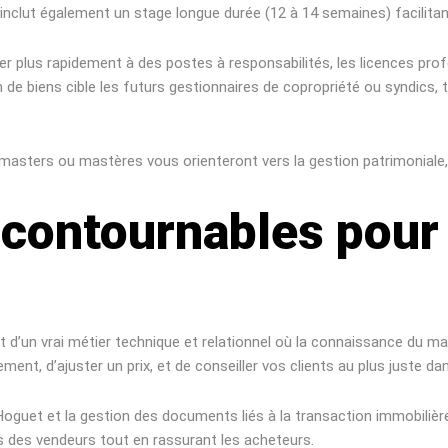
Elle inclut également un stage longue durée (12 à 14 semaines) facilit
er plus rapidement à des postes à responsabilités, les licences prof
 de biens cible les futurs gestionnaires de copropriété ou syndics, 
es masters ou mastères vous orienteront vers la gestion patrimonial
contournables pour 
git d’un vrai métier technique et relationnel où la connaissance du m
nt, d’ajuster un prix, et de conseiller vos clients au plus juste dan
Hoguet et la gestion des documents liés à la transaction immobilièr
s des vendeurs tout en rassurant les acheteurs.